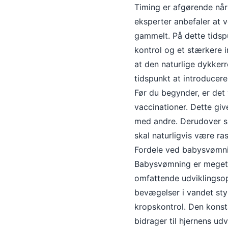
Timing er afgørende når
eksperter anbefaler at v
gammelt. På dette tidspu
kontrol og et stærkere 
at den naturlige dykkerre
tidspunkt at introducere
Før du begynder, er det v
vaccinationer. Dette giv
med andre. Derudover sk
skal naturligvis være ras
Fordele ved babysvømn
Babysvømning er meget m
omfattende udviklingsop
bevægelser i vandet st
kropskontrol. Den konsta
bidrager til hjernens ud