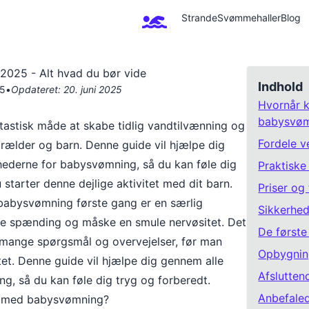
Strande
Svømmehaller
Blog
2025 - Alt hvad du bør vide
Indhold
25
•
Opdateret:
20. juni 2025
Hvornår 
babysvøm
astisk måde at skabe tidlig vandtilvænning og
Fordele 
rælder og barn. Denne guide vil hjælpe dig
hederne for babysvømning, så du kan føle dig
Praktiske
 starter denne dejlige aktivitet med dit barn.
Priser og 
l babysvømning første gang er en særlig
Sikkerhed
de spænding og måske en smule nervøsitet. Det
De første
e mange spørgsmål og overvejelser, før man
Opbygning
tet. Denne guide vil hjælpe dig gennem alle
Afslutten
g, så du kan føle dig tryg og forberedt.
Anbefale
e med babysvømning?