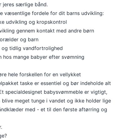
 jeres særlige bånd.
 væsentlige fordele for dit barns udvikling:
ke udvikling og kropskontrol
vikling gennem kontakt med andre børn
forælder og barn
 og tidlig vandfortrolighed
en hos mange babyer efter svømning
e hele forskellen for en vellykket
pakket taske er essentiel og bør indeholde alt
Et specialdesignet babysvømmeble er vigtigt,
 blive meget tunge i vandet og ikke holder lige
ndklæder med - et til den første aftørring og
r.
ge?