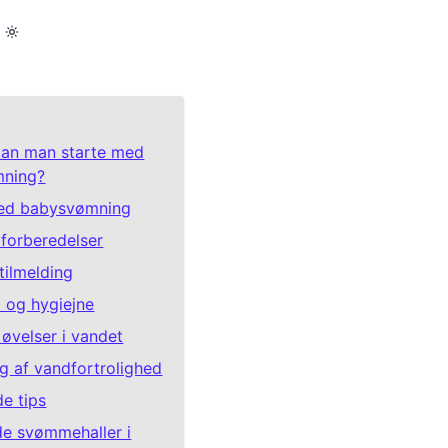
kan man starte med
ning?
ved babysvømning
 forberedelser
tilmelding
 og hygiejne
 øvelser i vandet
 af vandfortrolighed
de tips
de svømmehaller i