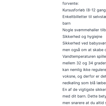
forvente:
Kursusforløb (8-12 gang
Enkeltbilletter til selv
barn
Nogle svømmehaller tilb
Sikkerhed og hygiejne
Sikkerhed ved babysvøm
men også om at skabe d
Vandtemperaturen spiller
mellem 32 og 34 grader fo
kan nemlig ikke reguler
voksne, og derfor er d
nedkøling som blå læber 
En af de vigtigste sikke
med dit barn. Dette bety
men snarere at du altid 