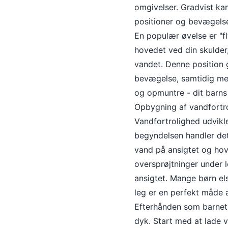
omgivelser. Gradvist ka
positioner og bevægelse
En populær øvelse er "f
hovedet ved din skulder
vandet. Denne position 
bevægelse, samtidig med 
og opmuntre - dit barns 
Opbygning af vandfortr
Vandfortrolighed udvikles
begyndelsen handler det
vand på ansigtet og ho
oversprøjtninger under l
ansigtet. Mange børn els
leg er en perfekt måde 
Efterhånden som barnet 
dyk. Start med at lade 