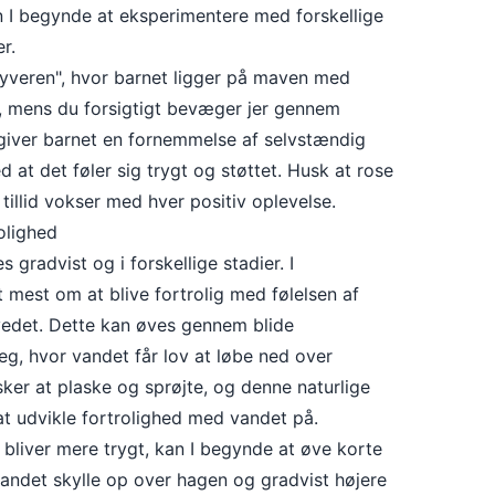
n I begynde at eksperimentere med forskellige
r.
lyveren", hvor barnet ligger på maven med
, mens du forsigtigt bevæger jer gennem
giver barnet en fornemmelse af selvstændig
at det føler sig trygt og støttet. Husk at rose
tillid vokser med hver positiv oplevelse.
olighed
 gradvist og i forskellige stadier. I
 mest om at blive fortrolig med følelsen af
vedet. Dette kan øves gennem blide
eg, hvor vandet får lov at løbe ned over
ker at plaske og sprøjte, og denne naturlige
at udvikle fortrolighed med vandet på.
bliver mere trygt, kan I begynde at øve korte
vandet skylle op over hagen og gradvist højere