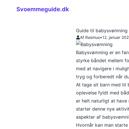
Svoemmeguide.dk
Guide til babysvømning 
Af Rasmus
•
12. januar 20
Babysvømning er en fant
styrke båndet mellem fo
med at navigere i mulig
tryg og forberedt når du
At tage sit barn med ti
oplevelse fyldt med bå
er helt naturligt at hav
starter denne nye aktivi
aspekter af babysvømnin
Hvornår kan man start