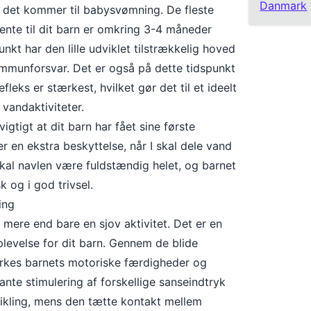
Danmark
 det kommer til babysvømning. De fleste
ente til dit barn er omkring 3-4 måneder
nkt har den lille udviklet tilstrækkelig hoved
immunforsvar. Det er også på dette tidspunkt
fleks er stærkest, hvilket gør det til et ideelt
 vandaktiviteter.
igtigt at dit barn har fået sine første
er en ekstra beskyttelse, når I skal dele vand
al navlen være fuldstændig helet, og barnet
k og i god trivsel.
ing
ere end bare en sjov aktivitet. Det er en
levelse for dit barn. Gennem de blide
yrkes barnets motoriske færdigheder og
nte stimulering af forskellige sanseindtryk
vikling, mens den tætte kontakt mellem