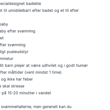
ecialdesignet badeble
 til umiddelbart efter badet og et til efter
 baby
 baby efter svømning
et
efter svømning
igt pusleudstyr
ømmetur
it barn plejer at være udhvilet og i godt humør
ter måltider (vent mindst 1 time)
 og ikke har feber
e skal stresse
 på 15-20 minutter i vandet
m svømmehallerne, men generelt kan du