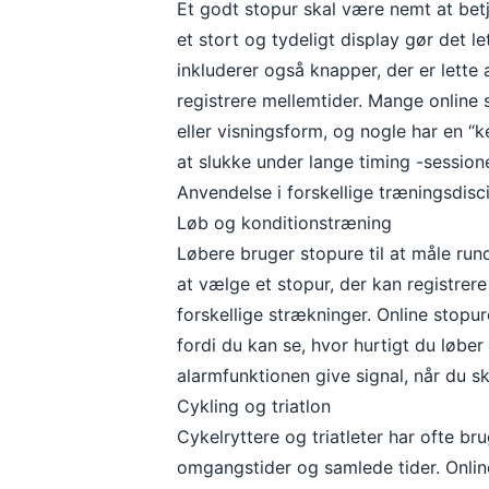
Et godt stopur skal være nemt at betj
et stort og tydeligt display gør det l
inkluderer også knapper, der er lette 
registrere mellemtider. Mange online s
eller visningsform, og nogle har en “
at slukke under lange timing -sessione
Anvendelse i forskellige træningsdisci
Løb og konditionstræning
Løbere bruger stopure til at måle run
at vælge et stopur, der kan registrer
forskellige strækninger. Online stopure
fordi du kan se, hvor hurtigt du løber
alarmfunktionen give signal, når du s
Cykling og triatlon
Cykelryttere og triatleter har ofte br
omgangstider og samlede tider. Onli