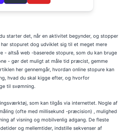
du starter det, når en aktivitet begynder, og stopper
e har stopuret dog udviklet sig til et meget mere
ure - altså web -baserede stopure, som du kan bruge
one - gør det muligt at måle tid præcist, gemme
Artiklen her gennemgår, hvordan online stopure kan
ing, hvad du skal kigge efter, og hvorfor
ge til svømning.
ningsværktøj, som kan tilgås via internettet. Nogle af
småling (ofte med millisekund -præcision) , mulighed
ning af visning og mobilvenlig adgang. De fleste
ndetider og mellemtider, indstille sekvenser af