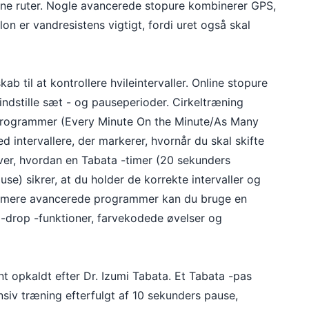
gne ruter. Nogle avancerede stopure kombinerer GPS,
tlon er vandresistens vigtigt, fordi uret også skal
b til at kontrollere hvileintervaller. Online stopure
indstille sæt - og pauseperioder. Cirkeltræning
programmer (Every Minute On the Minute/As Many
 intervallere, der markerer, hvornår du skal skifte
ver, hvordan en Tabata -timer (20 sekunders
use) sikrer, at du holder de korrekte intervaller og
For mere avancerede programmer kan du bruge en
 -drop -funktioner, farvekodede øvelser og
ant opkaldt efter Dr. Izumi Tabata. Et Tabata -pas
nsiv træning efterfulgt af 10 sekunders pause,