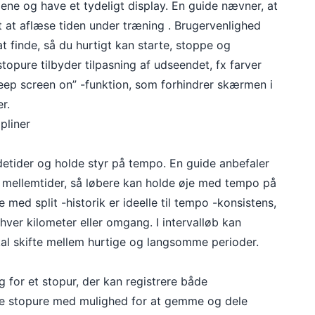
ene og have et tydeligt display. En guide nævner, at
et at aflæse tiden under træning . Brugervenlighed
at finde, så du hurtigt kan starte, stoppe og
topure tilbyder tilpasning af udseendet, fx farver
keep screen on” -funktion, som forhindrer skærmen i
r.
pliner
detider og holde styr på tempo. En guide anbefaler
e mellemtider, så løbere kan holde øje med tempo på
 med split -historik er ideelle til tempo -konsistens,
 hver kilometer eller omgang. I intervalløb kan
kal skifte mellem hurtige og langsomme perioder.
ug for et stopur, der kan registrere både
ne stopure med mulighed for at gemme og dele