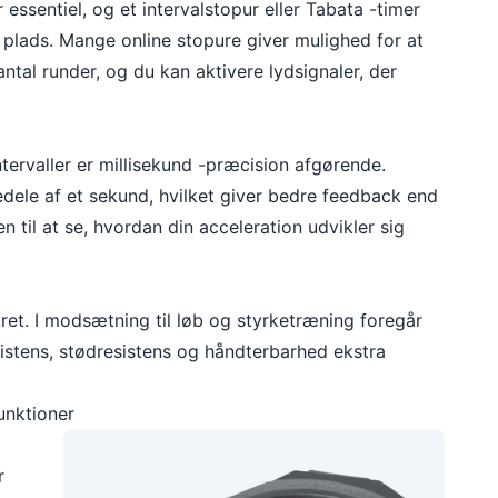
essentiel, og et intervalstopur eller Tabata -timer
 plads. Mange online stopure giver mulighed for at
antal runder, og du kan aktivere lydsignaler, der
ntervaller er millisekund -præcision afgørende.
edele af et sekund, hvilket giver bedre feedback end
 til at se, hvordan din acceleration udvikler sig
uret. I modsætning til løb og styrketræning foregår
esistens, stødresistens og håndterbarhed ekstra
unktioner
t
r