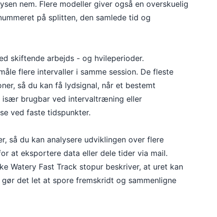
lysen nem. Flere modeller giver også en overskuelig
r nummeret på splitten, den samlede tid og
med skiftende arbejds - og hvileperioder.
måle flere intervaller i samme session. De fleste
ner, så du kan få lydsignal, når et bestemt
r især brugbar ved intervaltræning eller
lse ved faste tidspunkter.
, så du kan analysere udviklingen over flere
r at eksportere data eller dele tider via mail.
kke
Watery Fast Track
stopur beskriver, at uret kan
t gør det let at spore fremskridt og sammenligne