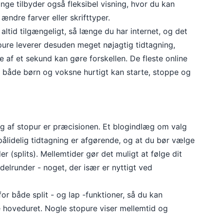
nge tilbyder også fleksibel visning, hvor du kan
ændre farver eller skrifttyper.
 altid tilgængeligt, så længe du har internet, og det
opure leverer desuden meget nøjagtig tidtagning,
le af et sekund kan gøre forskellen. De fleste online
så både børn og voksne hurtigt kan starte, stoppe og
alg af stopur er præcisionen. Et blogindlæg om valg
pålidelig tidtagning er afgørende, og at du bør vælge
r (splits). Mellemtider gør det muligt at følge dit
elrunder - noget, der især er nyttigt ved
or både split - og lap -funktioner, så du kan
e hoveduret. Nogle stopure viser mellemtid og