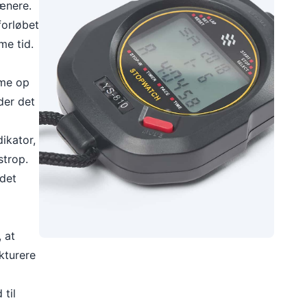
ænere.
forløbet
me tid.
mme op
der det
ikator,
strop.
 det
 at
kturere
til