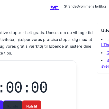
Strande
Svømmehaller
Blog
Udv
mative stopur - helt gratis. Uanset om du vil tage tid
U
tiviteter, hjælper vores præcise stopur dig med at
i Th
ug vores gratis værktøj til løbende at justere dine
D
e tips.
S
svø
:00:00
Runde
Nulstil