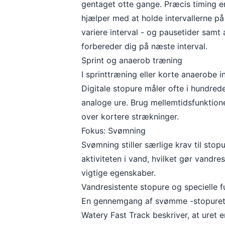
gentaget otte gange. Præcis timing er 
hjælper med at holde intervallerne på
variere interval - og pausetider samt 
forbereder dig på næste interval.
Sprint og anaerob træning
I sprinttræning eller korte anaerobe i
Digitale stopure måler ofte i hundred
analoge ure. Brug mellemtidsfunktionen
over kortere strækninger.
Fokus: Svømning
Svømning stiller særlige krav til stop
aktiviteten i vand, hvilket gør vandr
vigtige egenskaber.
Vandresistente stopure og specielle f
En gennemgang af svømme -stopure
Watery Fast Track
beskriver, at uret e