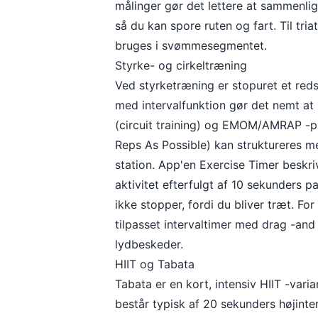
målinger gør det lettere at sammenli
så du kan spore ruten og fart. Til tria
bruges i svømmesegmentet.
Styrke- og cirkeltræning
Ved styrketræning er stopuret et redska
med intervalfunktion gør det nemt at 
(circuit training) og EMOM/AMRAP -
Reps As Possible) kan struktureres med
station. App'en
Exercise Timer
beskri
aktivitet efterfulgt af 10 sekunders pa
ikke stopper, fordi du bliver træt. 
tilpasset intervaltimer med drag -and
lydbeskeder.
HIIT og Tabata
Tabata er en kort, intensiv HIIT -vari
består typisk af 20 sekunders højinte