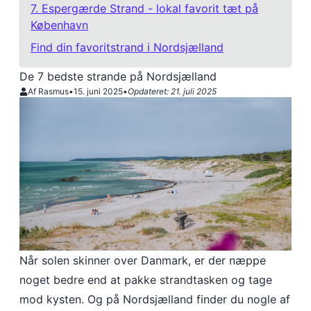
7. Espergærde Strand - lokal favorit tæt på
København
Find din favoritstrand i Nordsjælland
De 7 bedste strande på Nordsjælland
Af Rasmus
•
15. juni 2025
•
Opdateret:
21. juli 2025
Når solen skinner over Danmark, er der næppe
noget bedre end at pakke strandtasken og tage
mod kysten. Og på Nordsjælland finder du nogle af